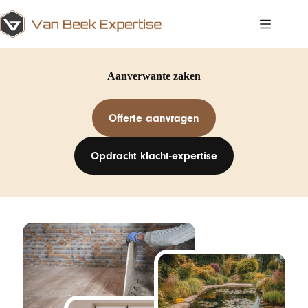
Ga
naar
de
inhoud
Aanverwante zaken
Offerte aanvragen
Opdracht klacht-expertise