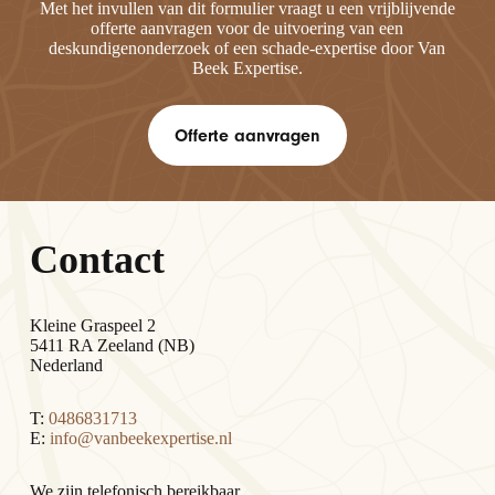
Met het invullen van dit formulier vraagt u een vrijblijvende
offerte aanvragen voor de uitvoering van een
deskundigenonderzoek of een schade-expertise door Van
Beek Expertise.
Offerte aanvragen
Contact
Kleine Graspeel 2
5411 RA Zeeland (NB)
Nederland
T:
0486831713
E:
info@vanbeekexpertise.nl
We zijn telefonisch bereikbaar