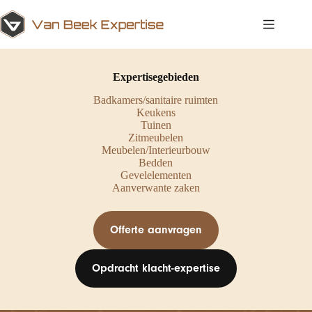
Ga
naar
de
inhoud
Expertisegebieden
Badkamers/sanitaire ruimten
Keukens
Tuinen
Zitmeubelen
Meubelen/Interieurbouw
Bedden
Gevelelementen
Aanverwante zaken
Offerte aanvragen
Opdracht klacht-expertise